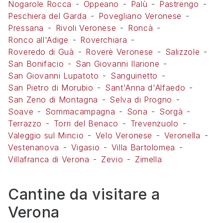
Nogarole Rocca
Oppeano
Palù
Pastrengo
Peschiera del Garda
Povegliano Veronese
Pressana
Rivoli Veronese
Roncà
Ronco all'Adige
Roverchiara
Roveredo di Guà
Roverè Veronese
Salizzole
San Bonifacio
San Giovanni Ilarione
San Giovanni Lupatoto
Sanguinetto
San Pietro di Morubio
Sant'Anna d'Alfaedo
San Zeno di Montagna
Selva di Progno
Soave
Sommacampagna
Sona
Sorgà
Terrazzo
Torri del Benaco
Trevenzuolo
Valeggio sul Mincio
Velo Veronese
Veronella
Vestenanova
Vigasio
Villa Bartolomea
Villafranca di Verona
Zevio
Zimella
Cantine da visitare a
Verona