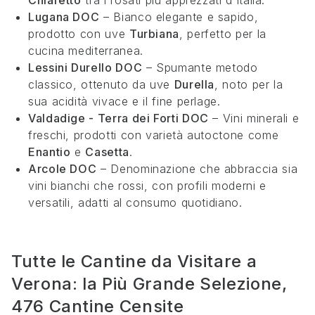
Chiaretto
tra i rosati più apprezzati d’Italia.
Lugana DOC
– Bianco elegante e sapido,
prodotto con uve
Turbiana
, perfetto per la
cucina mediterranea.
Lessini Durello DOC
– Spumante metodo
classico, ottenuto da uve
Durella
, noto per la
sua acidità vivace e il fine perlage.
Valdadige - Terra dei Forti DOC
– Vini minerali e
freschi, prodotti con varietà autoctone come
Enantio
e
Casetta
.
Arcole DOC
– Denominazione che abbraccia sia
vini bianchi che rossi, con profili moderni e
versatili, adatti al consumo quotidiano.
Tutte le Cantine da Visitare a
Verona: la Più Grande Selezione,
476 Cantine Censite