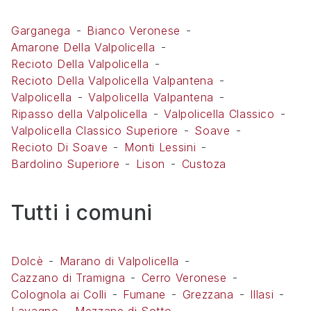
Garganega
Bianco Veronese
Amarone Della Valpolicella
Recioto Della Valpolicella
Recioto Della Valpolicella Valpantena
Valpolicella
Valpolicella Valpantena
Ripasso della Valpolicella
Valpolicella Classico
Valpolicella Classico Superiore
Soave
Recioto Di Soave
Monti Lessini
Bardolino Superiore
Lison
Custoza
Tutti i comuni
Dolcè
Marano di Valpolicella
Cazzano di Tramigna
Cerro Veronese
Colognola ai Colli
Fumane
Grezzana
Illasi