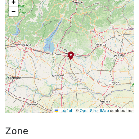
+
−
Leaflet
|
©
OpenStreetMap
contributors
Zone