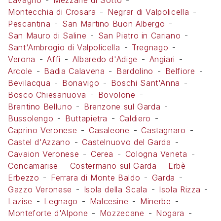
Lavagno
Mezzane di Sotto
Montecchia di Crosara
Negrar di Valpolicella
Pescantina
San Martino Buon Albergo
San Mauro di Saline
San Pietro in Cariano
Sant'Ambrogio di Valpolicella
Tregnago
Verona
Affi
Albaredo d'Adige
Angiari
Arcole
Badia Calavena
Bardolino
Belfiore
Bevilacqua
Bonavigo
Boschi Sant'Anna
Bosco Chiesanuova
Bovolone
Brentino Belluno
Brenzone sul Garda
Bussolengo
Buttapietra
Caldiero
Caprino Veronese
Casaleone
Castagnaro
Castel d'Azzano
Castelnuovo del Garda
Cavaion Veronese
Cerea
Cologna Veneta
Concamarise
Costermano sul Garda
Erbè
Erbezzo
Ferrara di Monte Baldo
Garda
Gazzo Veronese
Isola della Scala
Isola Rizza
Lazise
Legnago
Malcesine
Minerbe
Monteforte d'Alpone
Mozzecane
Nogara