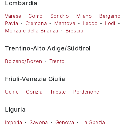
Lombardia
Varese
Como
Sondrio
Milano
Bergamo
Pavia
Cremona
Mantova
Lecco
Lodi
Monza e della Brianza
Brescia
Trentino-Alto Adige/Südtirol
Bolzano/Bozen
Trento
Friuli-Venezia Giulia
Udine
Gorizia
Trieste
Pordenone
Liguria
Imperia
Savona
Genova
La Spezia