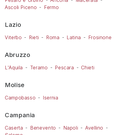
Pesaro e Urbino
Ancona
Macerata
Ascoli Piceno
Fermo
Lazio
Viterbo
Rieti
Roma
Latina
Frosinone
Abruzzo
L'Aquila
Teramo
Pescara
Chieti
Molise
Campobasso
Isernia
Campania
Caserta
Benevento
Napoli
Avellino