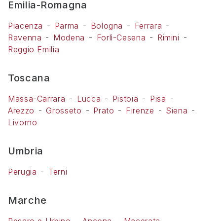
Emilia-Romagna
Piacenza
Parma
Bologna
Ferrara
Ravenna
Modena
Forlì-Cesena
Rimini
Reggio Emilia
Toscana
Massa-Carrara
Lucca
Pistoia
Pisa
Arezzo
Grosseto
Prato
Firenze
Siena
Livorno
Umbria
Perugia
Terni
Marche