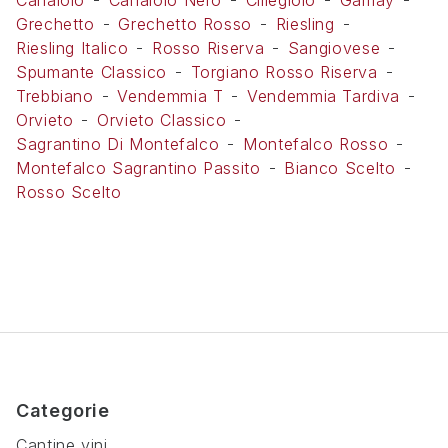
Canaiolo
Canaiolo Nero
Ciliegiolo
Gamay
Grechetto
Grechetto Rosso
Riesling
Riesling Italico
Rosso Riserva
Sangiovese
Spumante Classico
Torgiano Rosso Riserva
Trebbiano
Vendemmia T
Vendemmia Tardiva
Orvieto
Orvieto Classico
Sagrantino Di Montefalco
Montefalco Rosso
Montefalco Sagrantino Passito
Bianco Scelto
Rosso Scelto
Categorie
Cantine vini