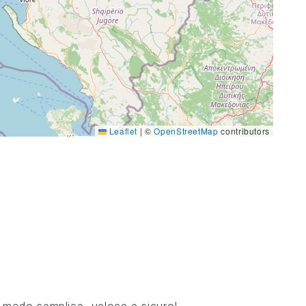
Leaflet
|
©
OpenStreetMap
contributors