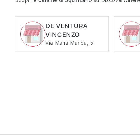
Scopri le
cantine di
Squinzano
su DiscoverWineries
DE VENTURA
VINCENZO
Via Maria Manca, 5