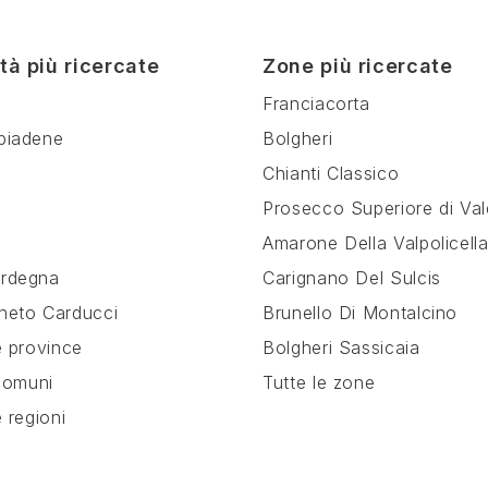
tà più ricercate
Zone più ricercate
a
Franciacorta
biadene
Bolgheri
Chianti Classico
e
Prosecco Superiore di Va
Amarone Della Valpolicell
rdegna
Carignano Del Sulcis
neto Carducci
Brunello Di Montalcino
e province
Bolgheri Sassicaia
 comuni
Tutte le zone
e regioni