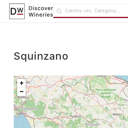
Squinzano
+
−