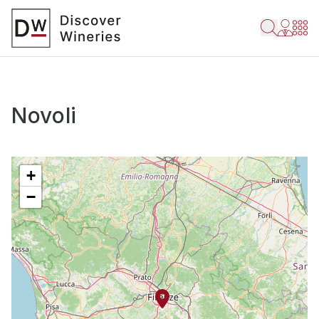
Novoli
+
−