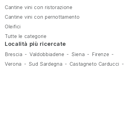
Cantine vini con ristorazione
Cantine vini con pernottamento
Oleifici
Tutte le categorie
Località più ricercate
Brescia
Valdobbiadene
Siena
Firenze
Verona
Sud Sardegna
Castagneto Carducci
Tutte le province
Tutti i comuni
Tutte le regioni
Zone più ricercate
Franciacorta
Bolgheri
Chianti Classico
Prosecco Superiore di Valdobbiadene
Amarone Della Valpolicella
Carignano Del Sulcis
Brunello Di Montalcino
Bolgheri Sassicaia
Tutte le zone