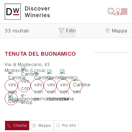
33 risultati
Filtri
Mappa
TENUTA DEL BUONAMICO
Via di Montecarlo, 43
Montecarlo
(
Lucca
)
Chiama
Mappa
Più Info