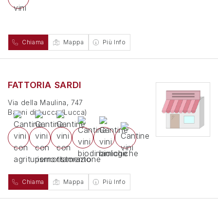
Chiama
Mappa
Più Info
FATTORIA SARDI
Via della Maulina, 747
Bagni di Lucca
(
Lucca
)
Chiama
Mappa
Più Info