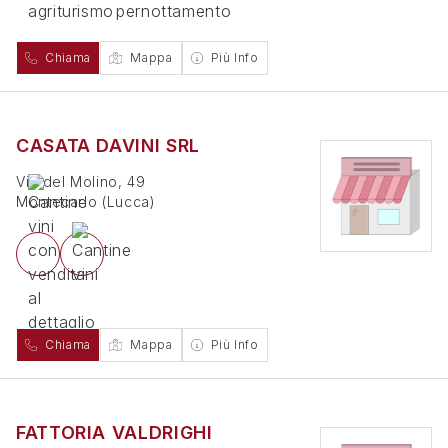
Chiama
Mappa
Più Info
CASATA DAVINI SRL
Via del Molino, 49
Montecarlo
(
Lucca
)
Chiama
Mappa
Più Info
FATTORIA VALDRIGHI