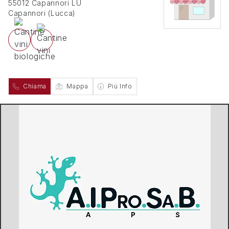
55012 Capannori LU
Capannori
(
Lucca
)
Chiama
Mappa
Più Info