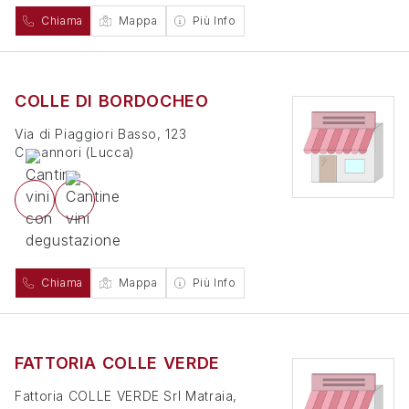
Chiama
Mappa
Più Info
COLLE DI BORDOCHEO
Via di Piaggiori Basso, 123
Capannori
(
Lucca
)
Chiama
Mappa
Più Info
FATTORIA COLLE VERDE
Fattoria COLLE VERDE Srl Matraia,