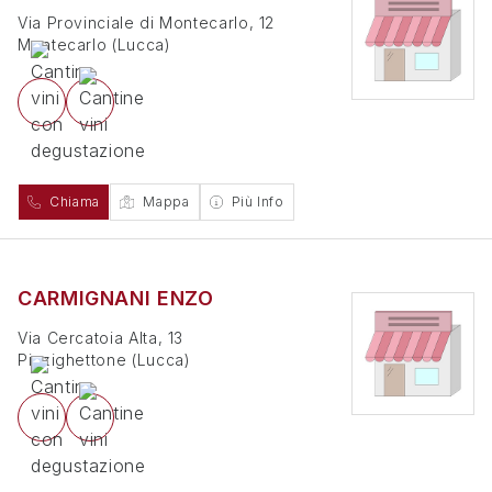
Via Provinciale di Montecarlo, 12
Montecarlo
(
Lucca
)
Chiama
Mappa
Più Info
CARMIGNANI ENZO
Via Cercatoia Alta, 13
Pizzighettone
(
Lucca
)