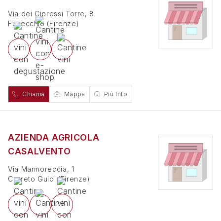
Via dei Cipressi Torre, 8
Fucecchio
(
Firenze
)
Chiama
Mappa
Più Info
AZIENDA AGRICOLA
CASALVENTO
Via Marmoreccia, 1
Cerreto Guidi
(
Firenze
)